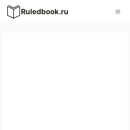
Перейти
Ruledbook.ru
к
содержимому