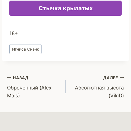
Стычка крылатых
18+
Метки
Игниса Снэйк
записи:
Навигация
НАЗАД
ДАЛЕЕ
Обреченный (Alex
Абсолютная высота
по
Mais)
(VikiD)
записям