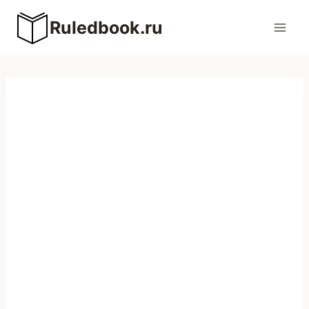
Перейти
Ruledbook.ru
к
содержимому