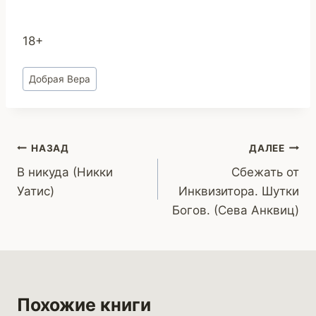
18+
Метки
Добрая Вера
записи:
Навигация
НАЗАД
ДАЛЕЕ
В никуда (Никки
Сбежать от
по
Уатис)
Инквизитора. Шутки
записям
Богов. (Сева Анквиц)
Похожие книги