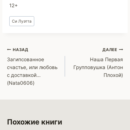
12+
Метки
Си Луэтта
записи:
Навигация
НАЗАД
ДАЛЕЕ
Загипсованное
Наша Первая
по
счастье, или любовь
Групповушка (Антон
записям
с доставкой…
Плохой)
(Nata0606)
Похожие книги