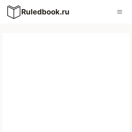
Перейти
Ruledbook.ru
к
содержимому