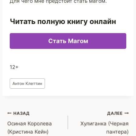
Для чего мне предстоит стать магом.
Читать полную книгу онлайн
Стать Магом
12+
Метки
Антон Клеттин
записи:
Навигация
НАЗАД
ДАЛЕЕ
Осиная Королева
Хулиганка (Черная
по
(Кристина Кейн)
пантера)