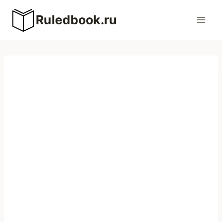
Перейти
Ruledbook.ru
к
содержимому