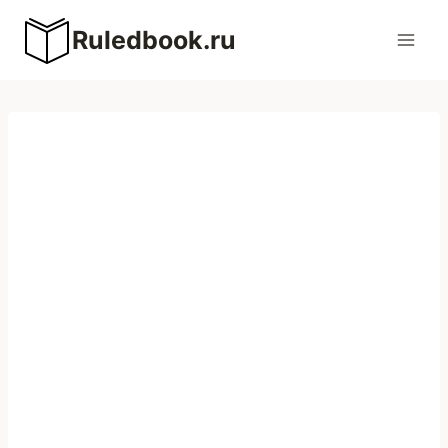
Перейти
Ruledbook.ru
к
содержимому