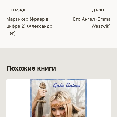
Навигация
НАЗАД
ДАЛЕЕ
Марвихер (фраер в
Его Ангел (Emma
по
цифре 2) (Александр
Westwik)
записям
Нэг)
Похожие книги