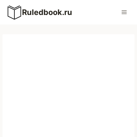
Перейти
Ruledbook.ru
к
содержимому