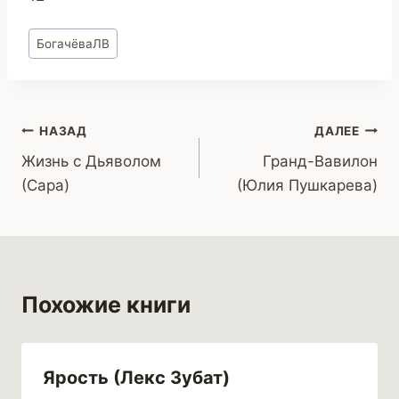
Метки
БогачёваЛВ
записи:
Навигация
НАЗАД
ДАЛЕЕ
Жизнь с Дьяволом
Гранд-Вавилон
по
(Сара)
(Юлия Пушкарева)
записям
Похожие книги
Ярость (Лекс Зубат)