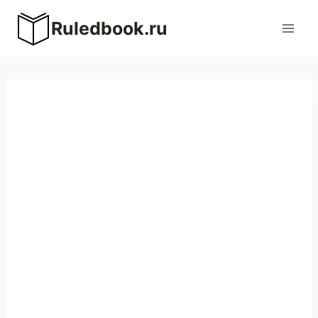
Перейти
Ruledbook.ru
к
содержимому