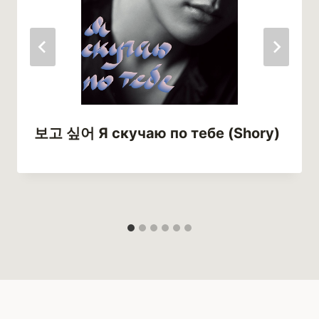
보고 싶어 Я скучаю по тебе (Shory)