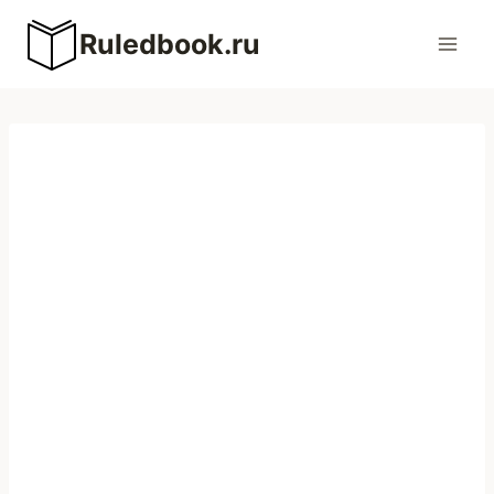
Перейти
Ruledbook.ru
к
содержимому