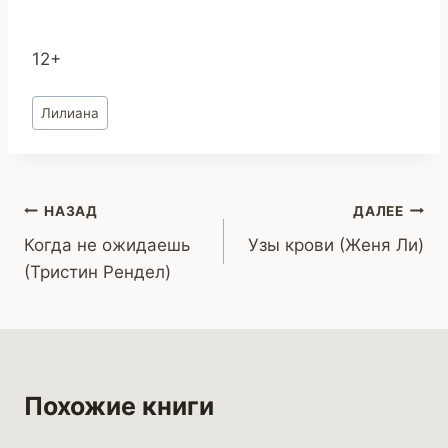
12+
Метки
Лилиана
записи:
Навигация
НАЗАД
ДАЛЕЕ
Когда не ожидаешь
Узы крови (Женя Ли)
по
(Тристин Рендел)
записям
Похожие книги