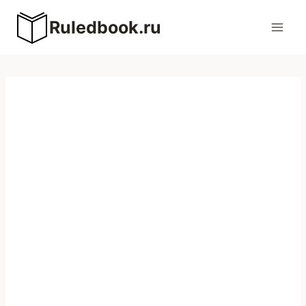
Перейти
Ruledbook.ru
к
содержимому