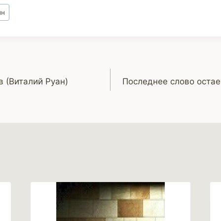
йн
в (Виталий Руан)
Последнее слово остае