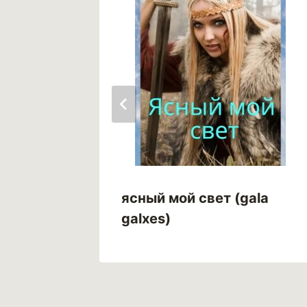
ясный мой свет (gala
galxes)