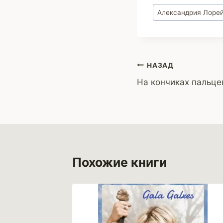
Метки
Александрия Лоре
записи:
Навигация
НАЗАД
На кончиках пальце
по
записям
Похожие книги