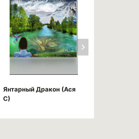
Янтарный Дракон (Ася
Яд тьм
С)
Рендел