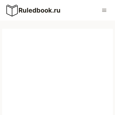
Перейти
Ruledbook.ru
к
содержимому