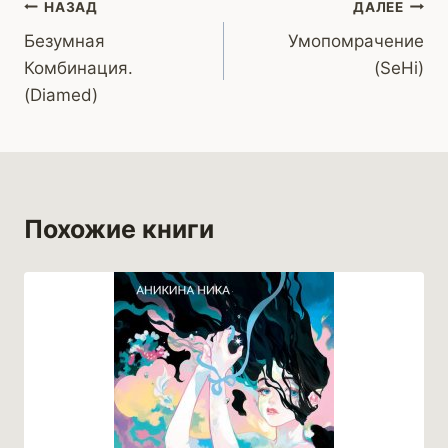
Навигация
НАЗАД
ДАЛЕЕ
Безумная
Умопомрачение
по
Комбинация.
(SeHi)
записям
(Diamed)
Похожие книги