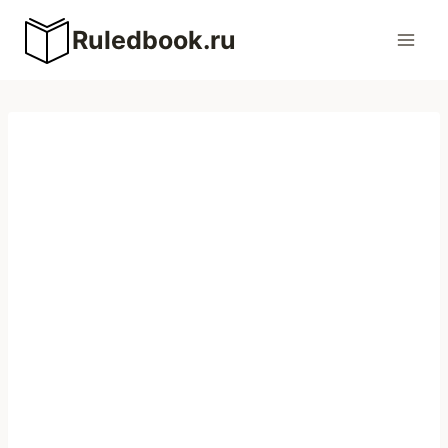
Перейти
Ruledbook.ru
к
содержимому