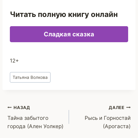
Читать полную книгу онлайн
Сладкая сказка
12+
Метки
Татьяна Волкова
записи:
Навигация
НАЗАД
ДАЛЕЕ
Тайна забытого
Рысь и Горностай
по
города (Ален Уолкер)
(Арогаста)
записям