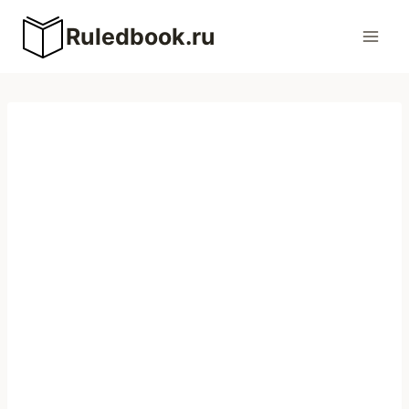
Перейти
Ruledbook.ru
к
содержимому