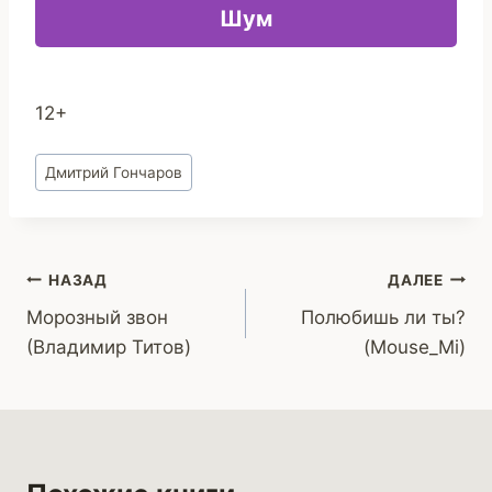
Шум
12+
Метки
Дмитрий Гончаров
записи:
Навигация
НАЗАД
ДАЛЕЕ
Морозный звон
Полюбишь ли ты?
по
(Владимир Титов)
(Mouse_Mi)
записям