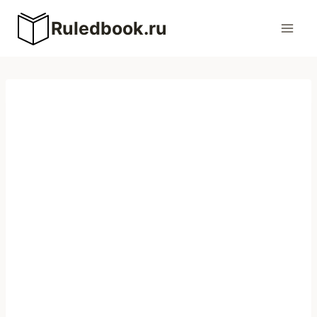
Перейти
Ruledbook.ru
к
содержимому