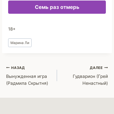
Семь раз отмерь
18+
Метки
Марина Ли
записи:
Навигация
НАЗАД
ДАЛЕЕ
Вынужденная игра
Гудварион (Грей
по
(Радмила Скрытня)
Ненастный)
записям