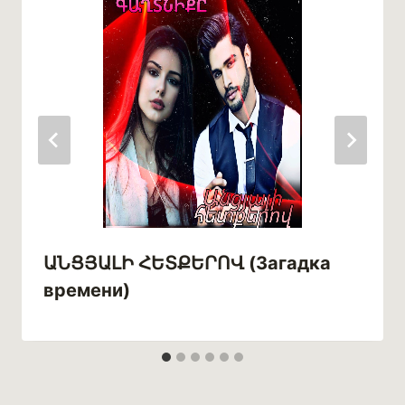
ԱՆՑՅԱԼԻ ՀԵՏՔԵՐՈՎ (Загадка
времени)