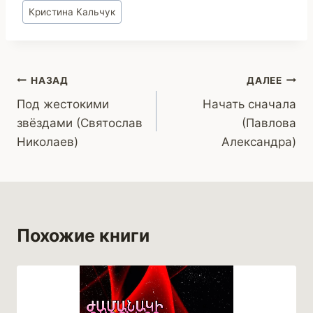
Метки
Кристина Кальчук
записи:
Навигация
НАЗАД
ДАЛЕЕ
Под жестокими
Начать сначала
по
звёздами (Святослав
(Павлова
записям
Николаев)
Александра)
Похожие книги