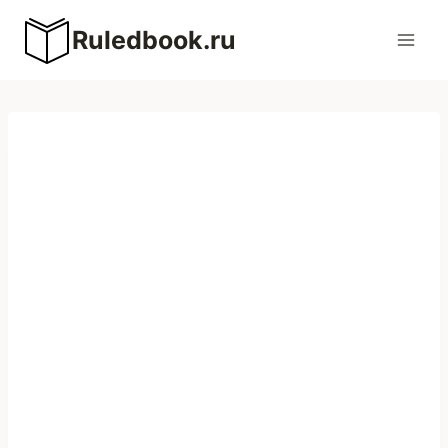
Перейти
Ruledbook.ru
к
содержимому