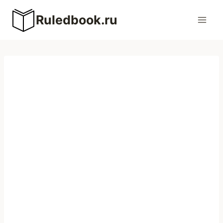
Перейти
Ruledbook.ru
к
содержимому