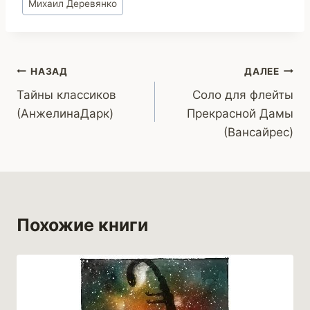
Михаил Деревянко
записи:
Навигация
НАЗАД
ДАЛЕЕ
Тайны классиков
Соло для флейты
по
(АнжелинаДарк)
Прекрасной Дамы
записям
(Вансайрес)
Похожие книги