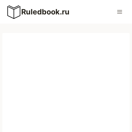
Перейти
Ruledbook.ru
к
содержимому