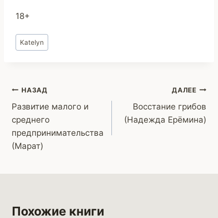
18+
Метки
Katelyn
записи:
Навигация
НАЗАД
ДАЛЕЕ
Развитие малого и
Восстание грибов
по
среднего
(Надежда Ерёмина)
записям
предпринимательства
(Марат)
Похожие книги