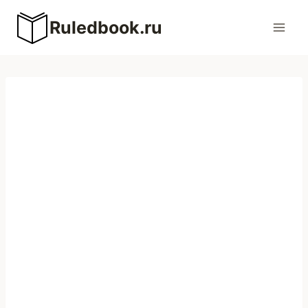
Перейти
Ruledbook.ru
к
содержимому