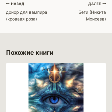
Навигация
НАЗАД
ДАЛЕЕ
донор для вампира
Беги (Никита
по
(кровавя роза)
Моисеев)
записям
Похожие книги