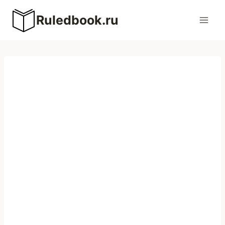
Перейти
Ruledbook.ru
к
содержимому