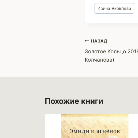
Метки
Ирина Яковлева
записи:
Навигация
НАЗАД
Золотое Кольцо 201
по
Колчанова)
записям
Похожие книги