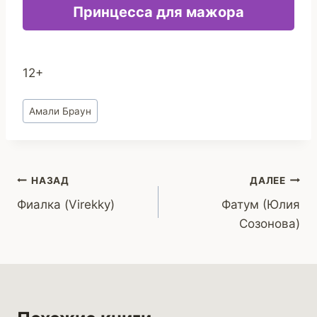
Принцесса для мажора
12+
Метки
Амали Браун
записи:
Навигация
НАЗАД
ДАЛЕЕ
Фиалка (Virekky)
Фатум (Юлия
по
Созонова)
записям