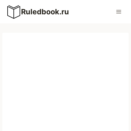
Перейти
Ruledbook.ru
к
содержимому