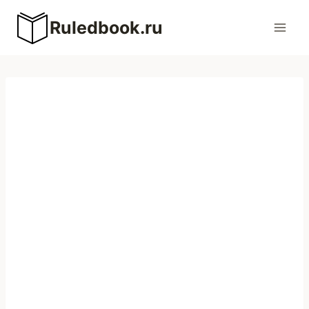
Перейти
Ruledbook.ru
к
содержимому