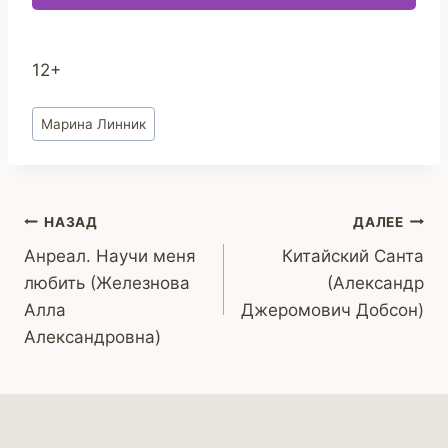
12+
Метки
Марина Линник
записи:
Навигация
НАЗАД
ДАЛЕЕ
Анреал. Научи меня
Китайский Санта
по
любить (Железнова
(Александр
записям
Алла
Джеромович Добсон)
Александровна)