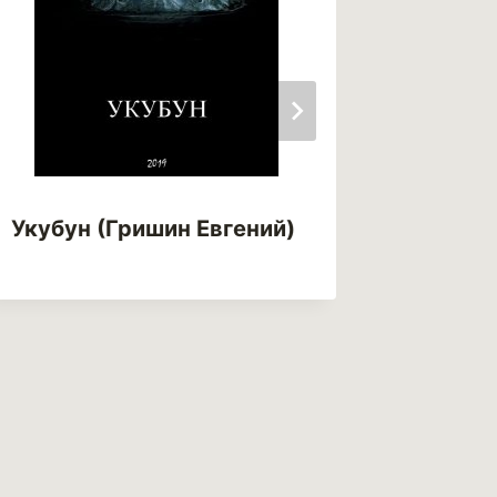
Укубун (Гришин Евгений)
Три см
(Татья