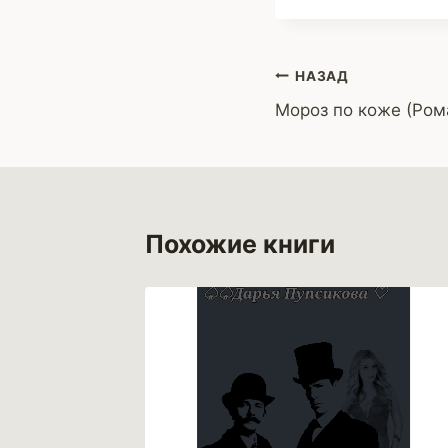
Навигация
НАЗАД
Мороз по коже (Ром
по
записям
Похожие книги