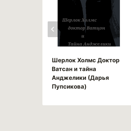
Шерлок Холмс Доктор
ек
Ватсан и тайна
м)
Анджелики (Дарья
Пупсикова)