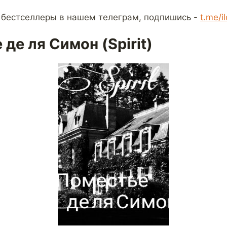
 бестселлеры в нашем телеграм, подпишись -
t.me/i
де ля Симон (Spirit)