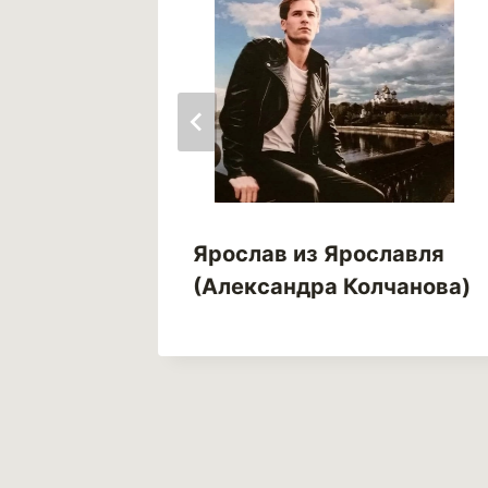
Ярослав из Ярославля
!
(Александра Колчанова)
наний.