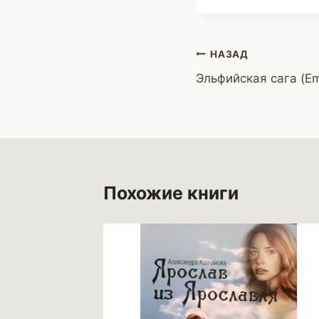
Навигация
НАЗАД
Эльфийская сага (Emi
по
записям
Похожие книги