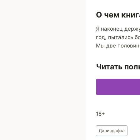
О чем книг
Я наконец держу
год, пытались б
Мы две половинк
Читать пол
18+
Метки
Дариядафна
записи: