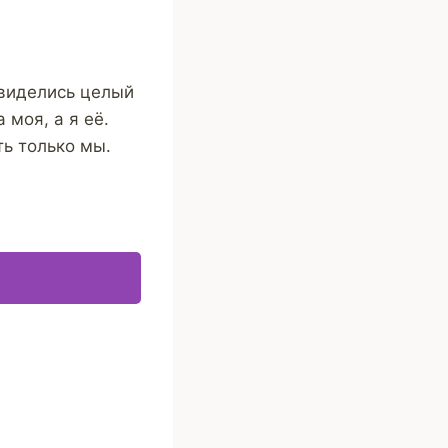
 виделись целый
 моя, а я еë.
ь только мы.