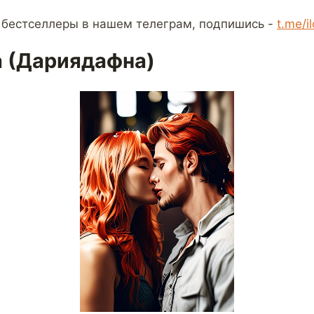
 бестселлеры в нашем телеграм, подпишись -
t.me/i
 (Дариядафна)