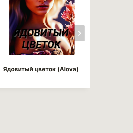
Ядовитый цветок (Alova)
Ядови
(Малыш