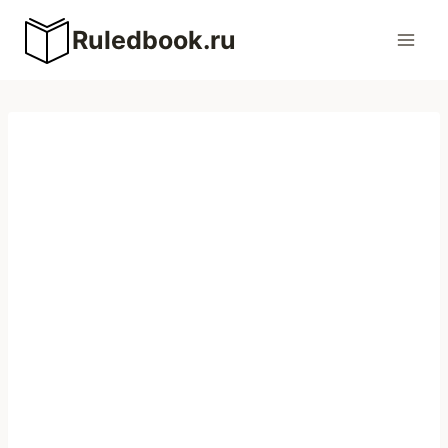
Перейти
Ruledbook.ru
к
содержимому