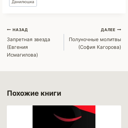
Данилюшка
записи:
Навигация
НАЗАД
ДАЛЕЕ
Запретная звезда
Полуночные молитвы
по
(Евгения
(София Кагорова)
записям
Исмагилова)
Похожие книги