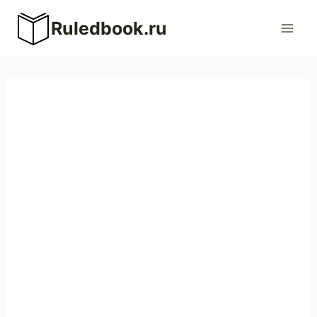
Перейти
Ruledbook.ru
к
содержимому