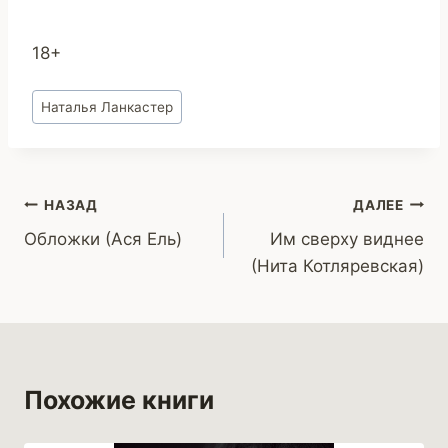
18+
Метки
Наталья Ланкастер
записи:
Навигация
НАЗАД
ДАЛЕЕ
Обложки (Ася Ель)
Им сверху виднее
по
(Нита Котляревская)
записям
Похожие книги