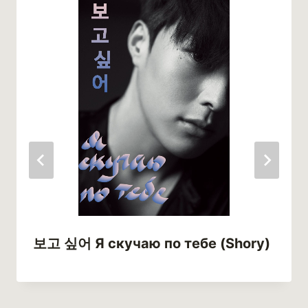
보고 싶어 Я скучаю по тебе (Shory)