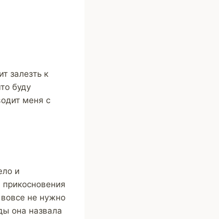
ит залезть к
что буду
водит меня с
ело и
ои прикосновения
 вовсе не нужно
ды она назвала