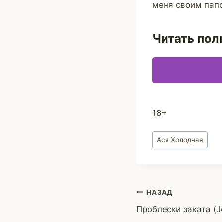
меня своим пап
Читать пол
18+
Метки
Ася Холодная
записи:
Навигация
НАЗАД
Проблески заката (J
по