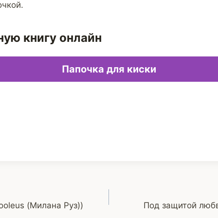
очкой.
ную книгу онлайн
Папочка для киски
ooleus (Милана Руз))
Под защитой любв