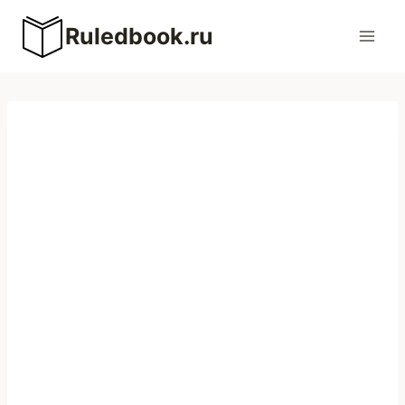
Перейти
Ruledbook.ru
к
содержимому