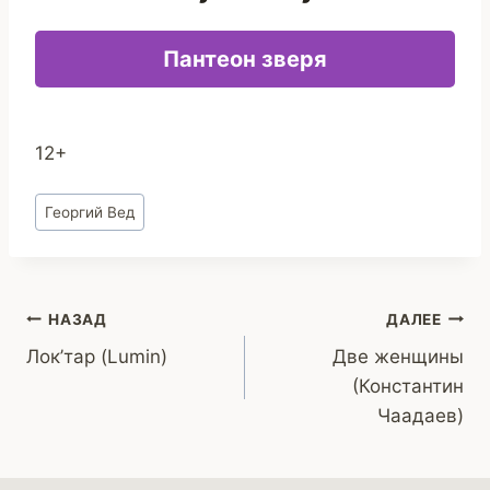
Пантеон зверя
12+
Метки
Георгий Вед
записи:
Навигация
НАЗАД
ДАЛЕЕ
Лок’тар (Lumin)
Две женщины
по
(Константин
записям
Чаадаев)