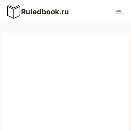
Перейти
Ruledbook.ru
к
содержимому