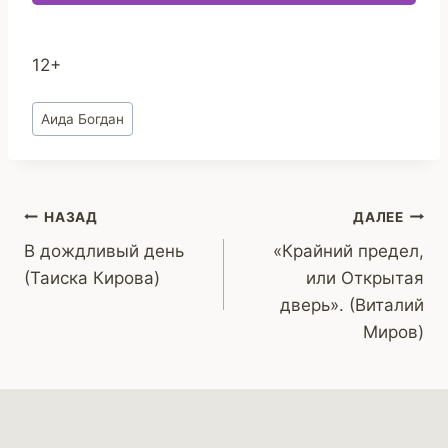
12+
Метки
Аида Богдан
записи:
Навигация
НАЗАД
ДАЛЕЕ
В дождливый день
«Крайний предел,
по
(Таиска Кирова)
или Открытая
записям
дверь». (Виталий
Миров)