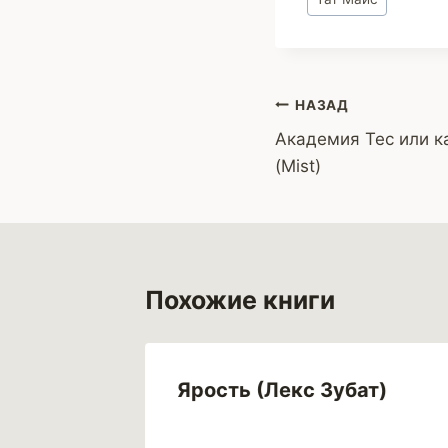
записи:
Навигация
НАЗАД
Академия Тес или к
по
(Mist)
записям
Похожие книги
Ярость (Лекс Зубат)