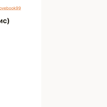
lovebook99
ис)