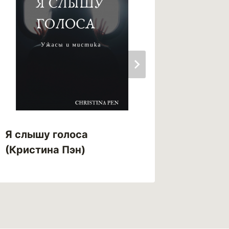
Я долж
Я слышу голоса
(Юрий 
(Кристина Пэн)