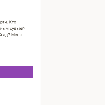
рти. Кто
вным судьей?
ый ад? Меня