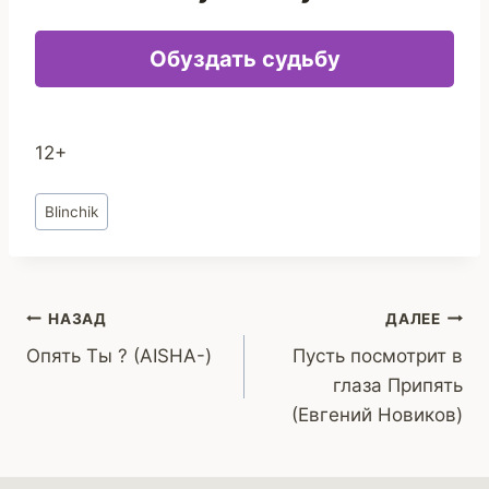
Обуздать судьбу
12+
Метки
Blinchik
записи:
Навигация
НАЗАД
ДАЛЕЕ
Опять Ты ? (AISHA-)
Пусть посмотрит в
по
глаза Припять
записям
(Евгений Новиков)