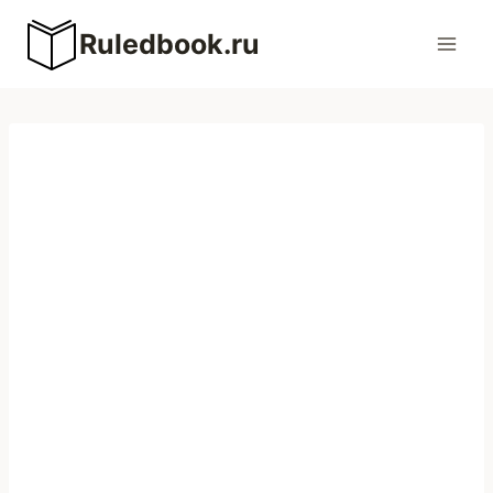
Перейти
Ruledbook.ru
к
содержимому