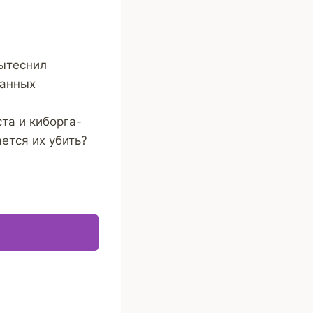
вытеснил
нанных
та и киборга-
ается их убить?