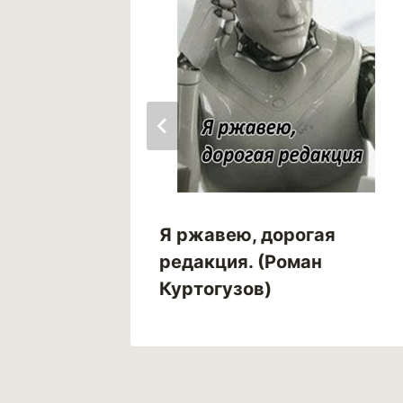
Я ржавею, дорогая
or)
редакция. (Роман
Куртогузов)