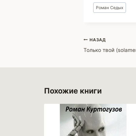
Метки
Роман Седых
записи:
Навигация
НАЗАД
Только твой (solame
по
записям
Похожие книги