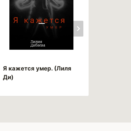
Я кажется умер. (Лиля
Это пр
Ди)
Vlna)