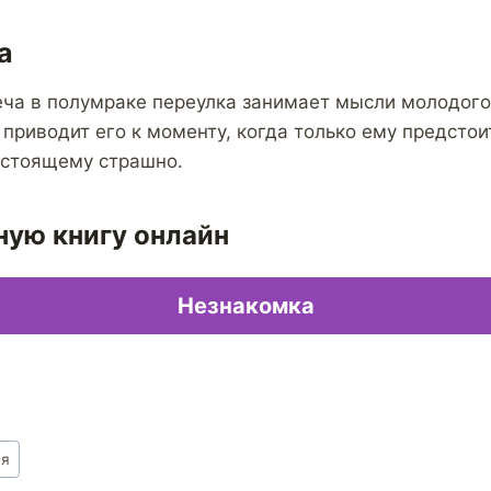
а
еча в полумраке переулка занимает мысли молодог
приводит его к моменту, когда только ему предстоит
астоящему страшно.
ную книгу онлайн
Незнакомка
ая