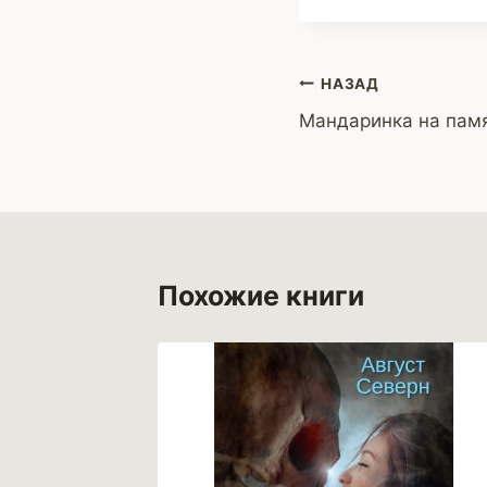
Навигация
НАЗАД
Мандаринка на памя
по
записям
Похожие книги