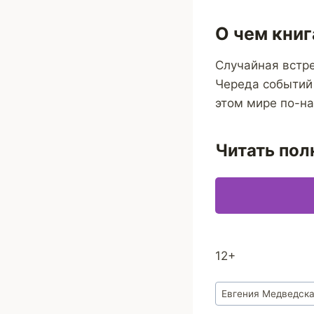
О чем книг
Случайная встр
Череда событий 
этом мире по-н
Читать пол
12+
Метки
Евгения Медведск
записи: