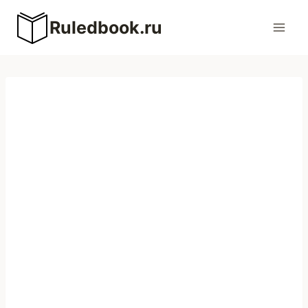
Перейти
Ruledbook.ru
к
содержимому