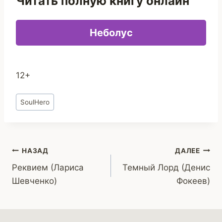
Читать полную книгу онлайн
Неболус
12+
Метки
SoulHero
записи:
Навигация
НАЗАД
ДАЛЕЕ
Реквием (Лариса
Темный Лорд (Денис
по
Шевченко)
Фокеев)
записям