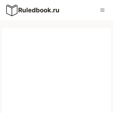
Перейти
Ruledbook.ru
к
содержимому