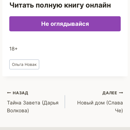
Читать полную книгу онлайн
Не оглядывайся
18+
Метки
Ольга Новак
записи:
Навигация
НАЗАД
ДАЛЕЕ
Тайна Завета (Дарья
Новый дом (Слава
по
Волковa)
Че)
записям