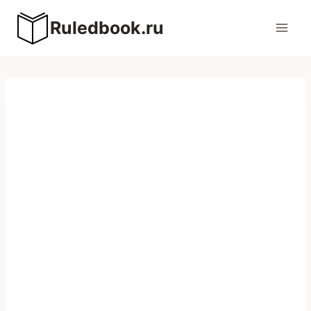
Перейти
Ruledbook.ru
к
содержимому