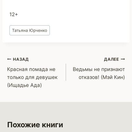
12+
Метки
Татьяна Юрченко
записи:
Навигация
НАЗАД
ДАЛЕЕ
Красная помада не
Ведьмы не признают
по
только для девушек
отказов! (Мэй Кин)
записям
(Ищадье Ада)
Похожие книги