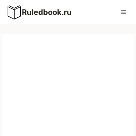
Перейти
Ruledbook.ru
к
содержимому