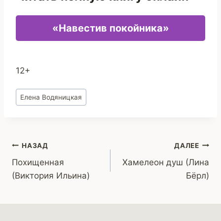
«Навестив покойника»
12+
Метки
Елена Водяницкая
записи:
Навигация
НАЗАД
ДАЛЕЕ
Похищенная
Хамелеон душ (Лина
по
(Виктория Ильина)
Бёрл)
записям