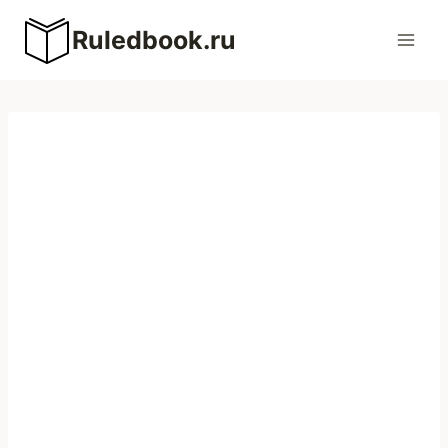
Перейти
Ruledbook.ru
к
содержимому