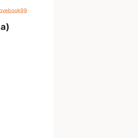
lovebook99
а)