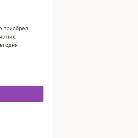
р приобрел
з них.
сегодня