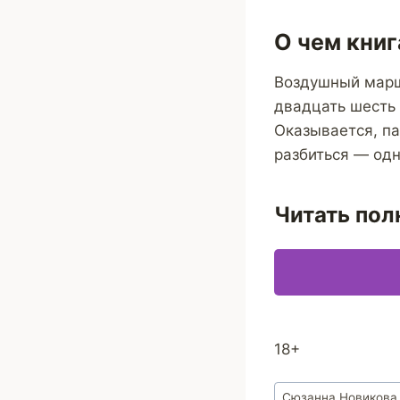
О чем книг
Воздушный марш
двадцать шесть 
Оказывается, па
разбиться — одн
Читать пол
18+
Метки
Сюзанна Новикова