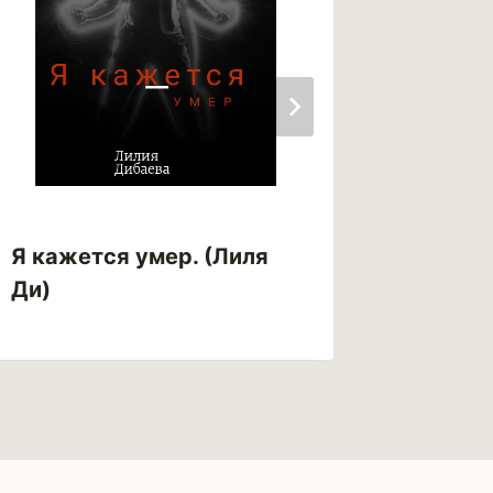
Я кажется умер. (Лиля
Это пр
Ди)
Vlna)