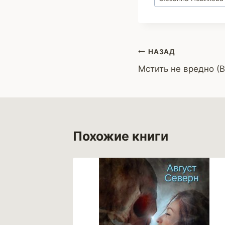
записи:
Навигация
НАЗАД
Мстить не вредно (
по
записям
Похожие книги