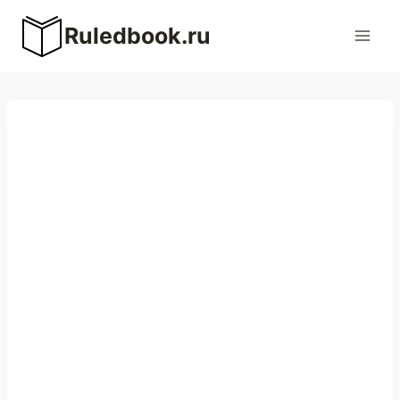
Перейти
Ruledbook.ru
к
содержимому