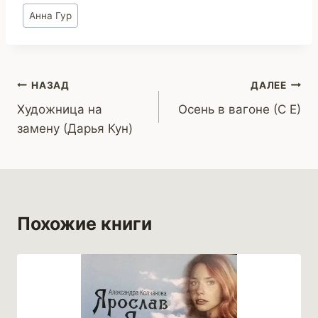
Метки
Анна Гур
записи:
Навигация
НАЗАД
ДАЛЕЕ
Художница на
Осень в вагоне (С Е)
по
замену (Дарья Кун)
записям
Похожие книги