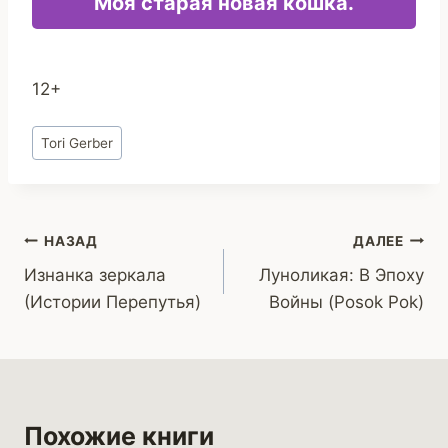
Моя старая новая кошка.
12+
Метки
Tori Gerber
записи:
Навигация
НАЗАД
ДАЛЕЕ
Изнанка зеркала
Луноликая: В Эпоху
по
(Истории Перепутья)
Войны (Posok Pok)
записям
Похожие книги