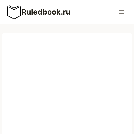
Перейти
Ruledbook.ru
к
содержимому