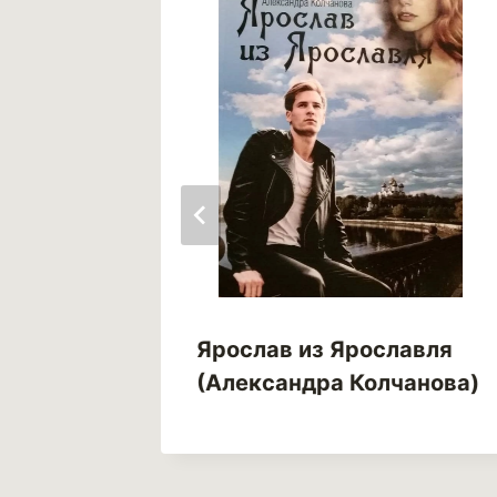
Ярослав из Ярославля
!
(Александра Колчанова)
наний.