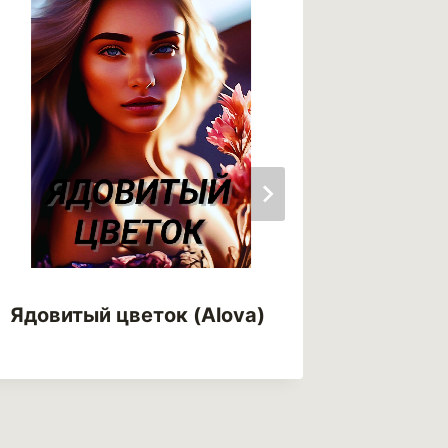
Ядовитый цветок (Alova)
Ядови
(Малыш