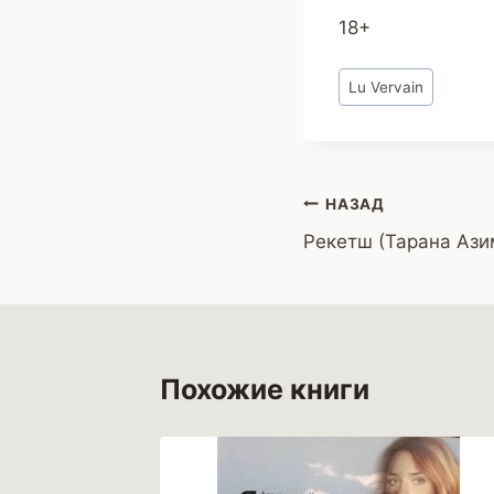
18+
Метки
Lu Vervain
записи:
Навигация
НАЗАД
Рекетш (Тарана Ази
по
записям
Похожие книги