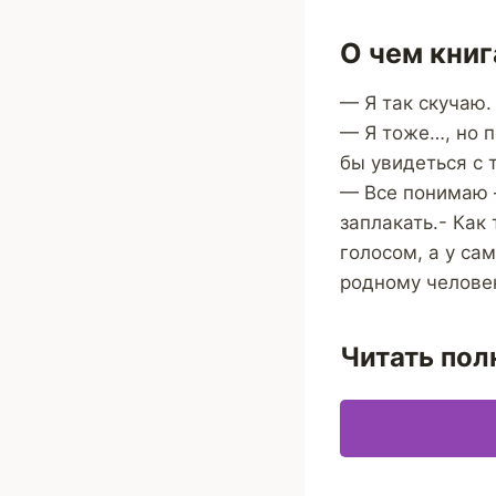
О чем книг
— Я так скучаю.
— Я тоже…, но п
бы увидеться с 
— Все понимаю —
заплакать.- Как
голосом, а у са
родному челове
Читать пол