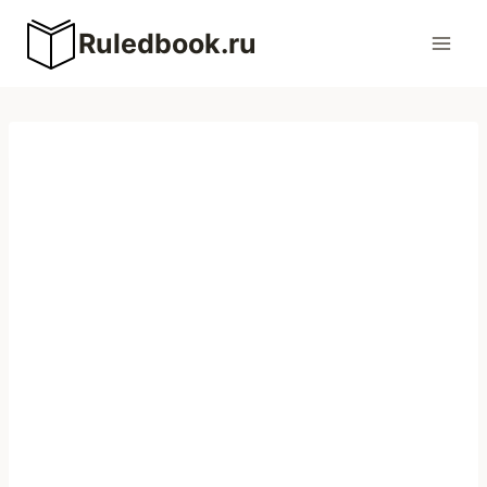
Перейти
Ruledbook.ru
к
содержимому