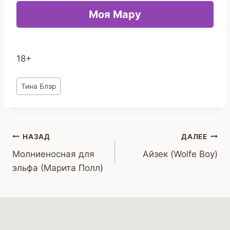
Моя Мару
18+
Метки
Тина Блэр
записи:
Навигация
НАЗАД
ДАЛЕЕ
Молниеносная для
Айзек (Wolfe Boy)
по
эльфа (Марита Полл)
записям