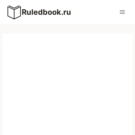
Перейти
Ruledbook.ru
к
содержимому