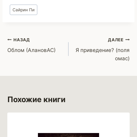
Метки
Сайрин Пи
записи:
Навигация
НАЗАД
ДАЛЕЕ
Облом (АлановАС)
Я приведение? (поля
по
омас)
записям
Похожие книги