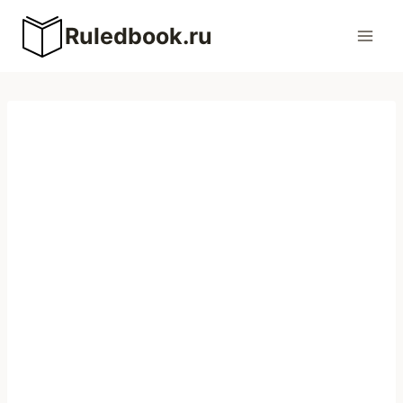
Перейти
Ruledbook.ru
к
содержимому