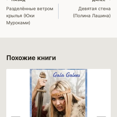
Навигация
Разделëнные ветром
Девятая стена
по
крылья (Юки
(Полина Лашина)
записям
Муроками)
Похожие книги