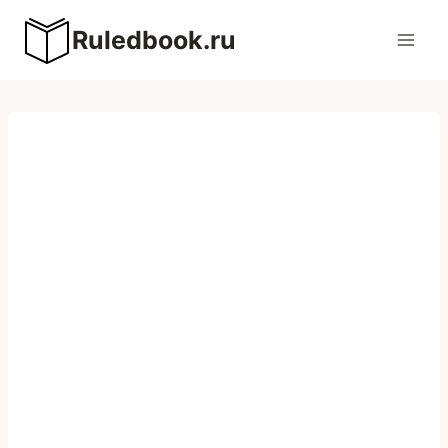
Перейти
Ruledbook.ru
к
содержимому