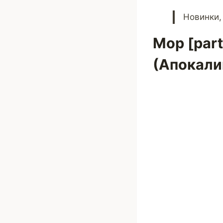
Новинки,
Мор [part
(Апокали