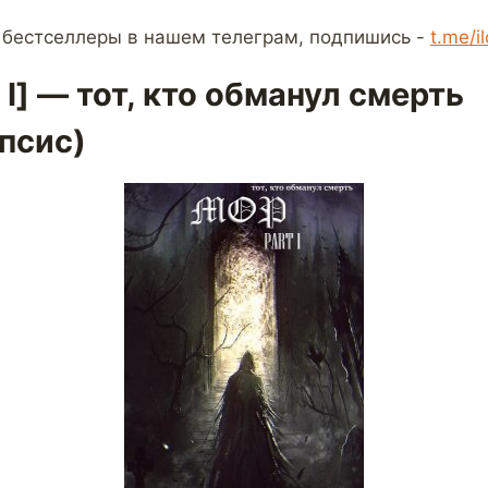
 бестселлеры в нашем телеграм, подпишись -
t.me/i
 I] — тот, кто обманул смерть
псис)