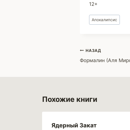
12+
Метки
Апокалипсис
записи:
Навигация
НАЗАД
Формалин (Аля Мир
по
записям
Похожие книги
Ядерный Закат