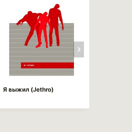
Я выжил (Jethro)
Я – «з
(Леуре