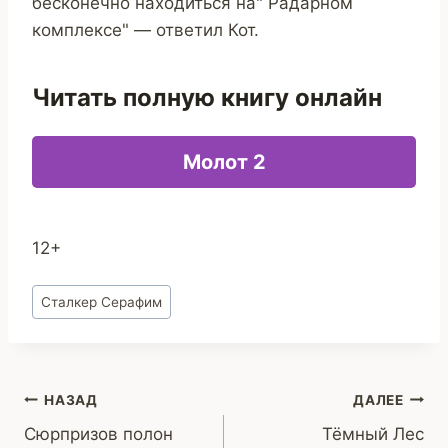
бесконечно находиться на" Радарном
комплексе" — ответил Кот.
Читать полную книгу онлайн
Молот 2
12+
Метки
Сталкер Серафим
записи:
Навигация
НАЗАД
ДАЛЕЕ
Сюрпризов полон
Тёмный Лес
по