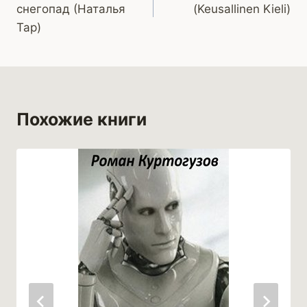
снегопад (Наталья
(Keusallinen Kieli)
записям
Тар)
Похожие книги