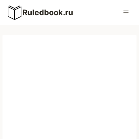
Перейти
Ruledbook.ru
к
содержимому