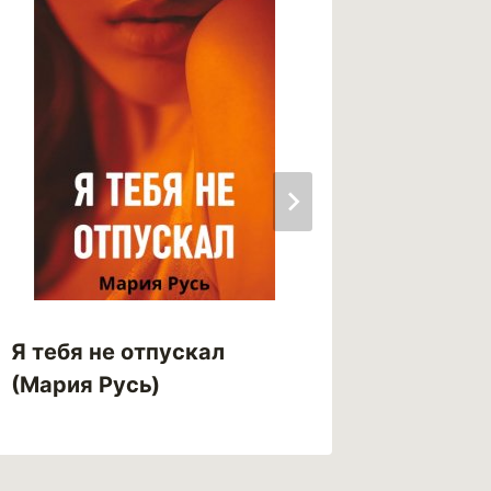
Я тебя
Я тебя не отпускал
Ба)
(Мария Русь)