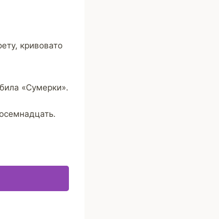
ету, кривовато
юбила «Сумерки».
восемнадцать.