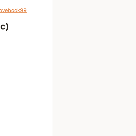
lovebook99
c)