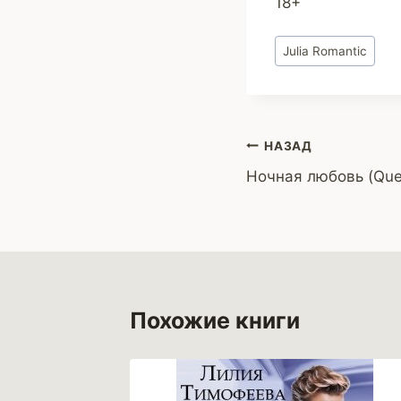
18+
Метки
Julia Romantic
записи:
Навигация
НАЗАД
Ночная любовь (Que
по
записям
Похожие книги