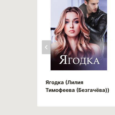
о сне
Ягодка (Лилия
Тимофеева (Безгачёва))