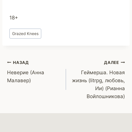
18+
Метки
Grazed Knees
записи:
Навигация
НАЗАД
ДАЛЕЕ
Неверие (Анна
Геймерша. Новая
по
Малавер)
жизнь (litrpg, любовь,
записям
Ии) (Рианна
Войлошникова)