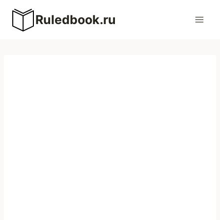
Перейти
Ruledbook.ru
к
содержимому